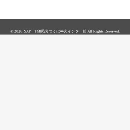
い
る
画
面
で
© 2026. SAPーTM瞑想 つくば牛久インター前 All Rights Reserved.
す。