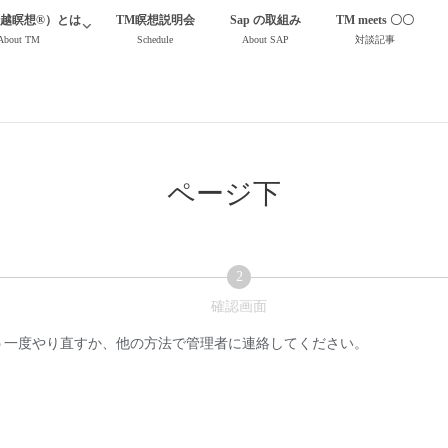
TM瞑想の無料説明会を随時開催しています
TM瞑想説明会
超越瞑想®）とは
TM瞑想説明会
Sap の取組み
TM meets 〇〇
About TM
Schedule
About SAP
対談記事
ページ下
2
現
確認画面
在
う一度やり直すか、他の方法で管理者に連絡してください。
表
示
さ
れ
て