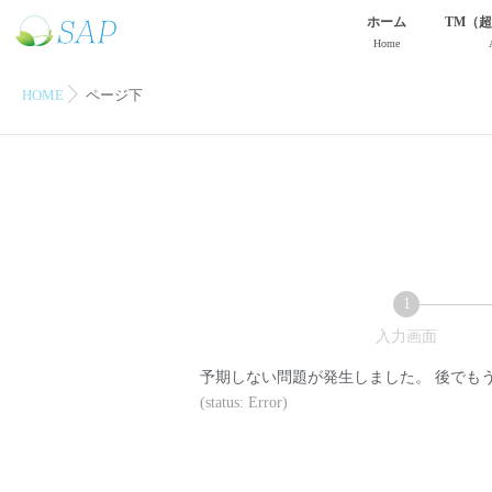
ホーム
TM（
Home
HOME
ページ下
1
現
入力画面
在
予期しない問題が発生しました。 後でも
表
(status: Error)
示
さ
れ
て