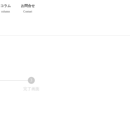
コラム
お問合せ
column
Contact
3
現
完了画面
在
表
示
さ
れ
て